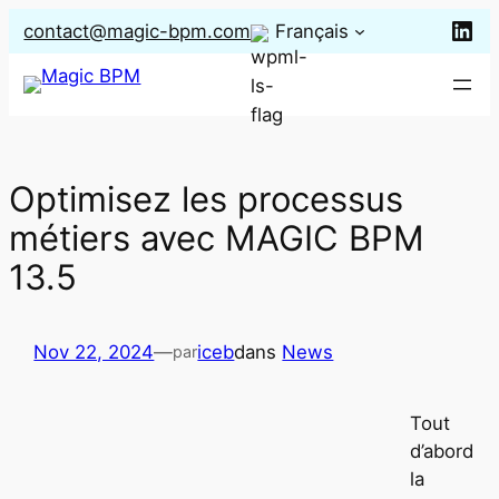
Aller
Lin
contact@magic-bpm.com
Français
au
contenu
Optimisez les processus
métiers avec MAGIC BPM
13.5
Nov 22, 2024
—
iceb
dans
News
par
Tout
d’abord
la