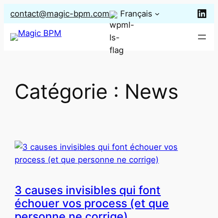
Aller
Lin
contact@magic-bpm.com
Français
au
contenu
Catégorie :
News
3 causes invisibles qui font
échouer vos process (et que
personne ne corrige)