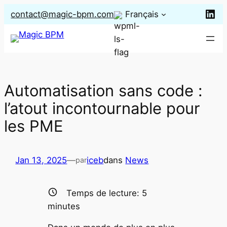
Aller
Lin
contact@magic-bpm.com
Français
au
contenu
Automatisation sans code :
l’atout incontournable pour
les PME
Jan 13, 2025
—
iceb
dans
News
par
Temps de lecture:
5
minutes