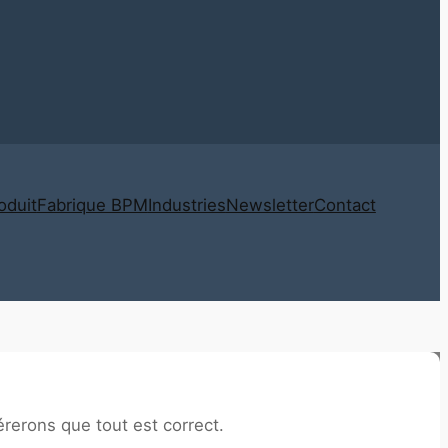
oduit
Fabrique BPM
Industries
Newsletter
Contact
érerons que tout est correct.